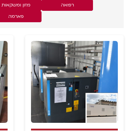
רפואה
מזון ומשקאות
פארמה