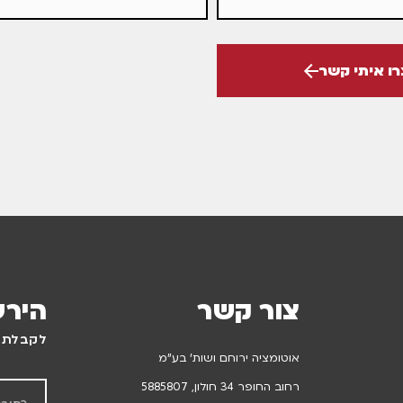
רו איתי קשר
צור קשר
הירש
לקבלת ע
אוטומציה ירוחם ושות’ בע”מ
רחוב החופר 34 חולון, 5885807