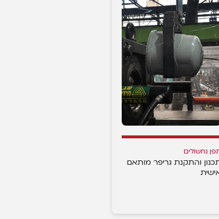
פן נחשולים
כנון והתקנת גריפר מותאם
ישית