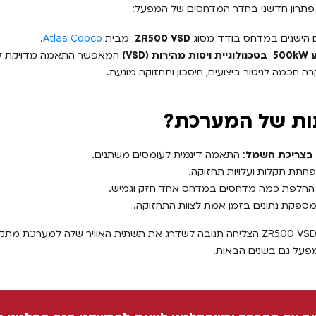
ע פתרון חדשני בחדר המדחסים של המפעל:
הישנים במדחס בודד מסוג
ZR500 VSD
מבית
Atlas Copco
.
50
kW
בטכנולוגיית ויסות מהירות
(VSD)
המאפשר התאמה מדויקת לצר
 חכמה לניטור ביצועים, חיסכון ותחזוקה מונעת.
ות של המערכת?
 בצריכת חשמל
: התאמה דינמית לעומסים משתנים.
פחתת תקלות ועלויות תחזוקה.
 החלפת כמה מדחסים במדחס אחד חזק וגמיש.
פקת נתונים בזמן אמת לצוות התחזוקה.
בזכות המעבר למדחס ZR500 VSD הצליחה תנובה לשדרג את תשתית האוויר שלה למע
פעל גם בשנים הבאות.